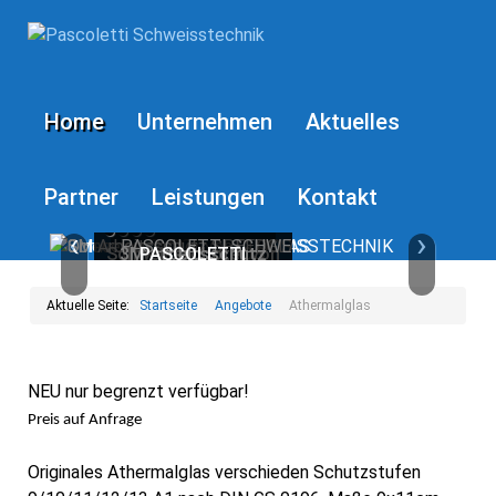
Home
Unternehmen
Aktuelles
Partner
Leistungen
Kontakt
‹
›
Schweissroboter von
3M Arbeitsschutz
Qineo von CLOOS
PASCOLETTI
SCHWEISSTECHNIK
SPEEDGLAS
CLOOS
Aktuelle Seite:
Startseite
Angebote
Athermalglas
Die neue Generation von
Schweissgeräten
Automatik-Helme – die Sicherheit
Ihr Partner rund ums Schweissen
Automatisiertes Schweissen
beim Schweissen…
NEU nur begrenzt verfügbar!
Preis auf Anfrage
Originales Athermalglas verschieden Schutzstufen